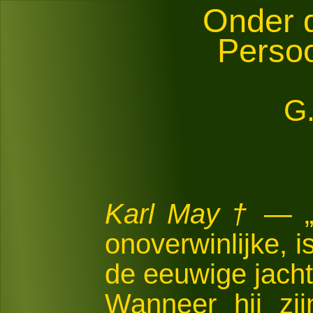
Onder 
Persoo
G.
Karl May †
— „O
onoverwinlijke, 
de eeuwige jacht
Wanneer hij zij