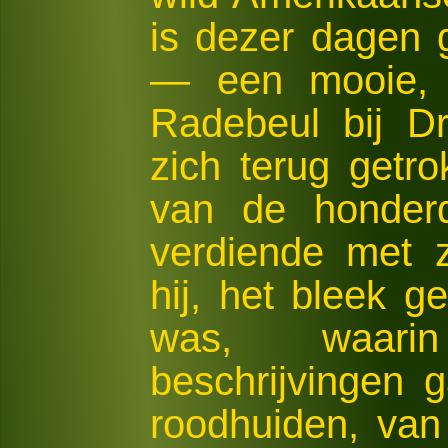
is dezer dagen g
— een mooie, 
Radebeul bij D
zich terug getr
van de honderd
verdiende met 
hij, het bleek g
was, waari
beschrijvingen 
roodhuiden, van 