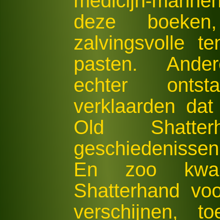
medicijn-manne
deze boeke
zalvingsvolle 
pasten. Ander
echter onts
verklaarden da
Old Shatte
geschiedenissen
En zoo kwa
Shatterhand vo
verschijnen, t