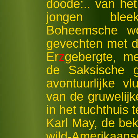
doode:.. van he
jongen ble
Boheemsche wo
gevechten met 
Er
z
gebergte, m
de Saksische g
avontuurlijke v
van de gruwelijke
in het tuchthuis
Karl May, de bek
wild-Amerikaan