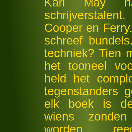
Karl May ha
schrijverstalent
Cooper en Ferry.
schreef bundel
techniek? Tien 
het tooneel vo
held het complot
tegenstanders g
elk boek is de
wiens zonden
worden, re