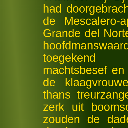
had doorgebrac
de Mescalero-
Grande del Norte
hoofdmansw
toegekend 
machtsbesef en 
de klaagvrouw
thans treurzan
zerk uit booms
zouden de dade