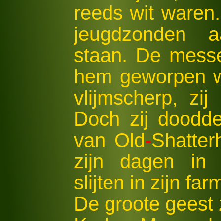
reeds wit waren.
jeugdzonden a
staan. De messe
hem geworpen we
vlijmscherp, zi
Doch zij doodd
van Old
-
Shatter
zijn dagen in
slijten in zijn fa
De groote geest zi