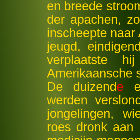
en breede stroo
der apachen, zon
inscheepte naar 
jeugd, eindigen
verplaatste h
Amerikaansche s
De duizend
e
en
werden verslon
jongelingen, wi
roes dronk aan 