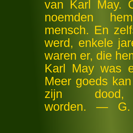
van Karl May. C
noemden hem
mensch. En zelf
werd, enkele ja
waren er, die he
Karl May was 
Meer goeds kan 
zijn dood
worden. — G. v