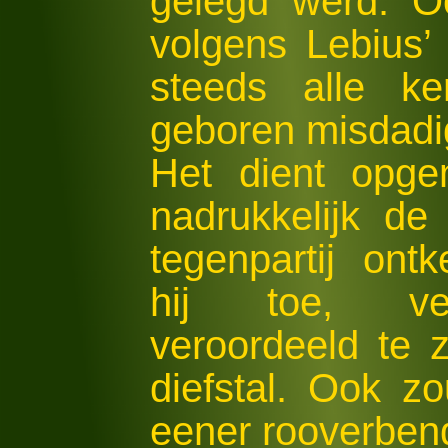
gelegd werd. Oo
volgens Lebius’
steeds alle k
geboren misdadi
Het dient opge
nadrukkelijk de
tegenpartij ont
hij toe, ve
veroordeeld te z
diefstal. Ook zo
eener rooverbend