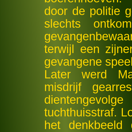
door de politie
slechts ontko
gevangenbewaa
terwijl een zijn
gevangene speel
Later werd M
misdrijf gearr
dientengevo
tuchthuisstraf. 
het denkbeeld 