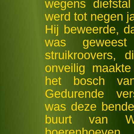
wegens diefstal
werd tot negen j
Hij beweerde, d
was gewees
struikroovers,
onveilig maakte
het bosch va
Gedurende ver
was deze bende 
buurt van Wa
boerenhoeven. 