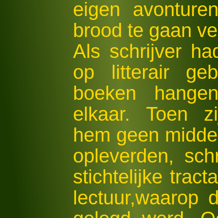
eigen avonturen
brood te gaan ve
Als schrijver ha
op litterair ge
boeken hangen
elkaar. Toen z
hem geen midde
opleverden, schre
stichtelijke trac
lectuur,waarop d